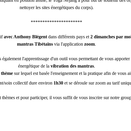
iquant en position assise, le Yoga Nejang a pour but de soutenir des orga
nettoyer les sites énergétiques du corps).
**********************
if 
avec Anthony Blégent
 dans différents pays et 
2 dimanches par moi
mantras Tibétains
 via l'application 
zoom
.
s également l'apprentissage d'un outil vous permettant de vous apporter 
énergétique de la 
vibration des mantras
.
 
thème
 sur lequel est basée l'enseignement et la pratique afin de vous a
/soin collectif dure environ
 1h30
 et se déroule sur zoom au tarif uniq
thèmes et pour participer, il vous suffit de vous inscrire sur notre grou