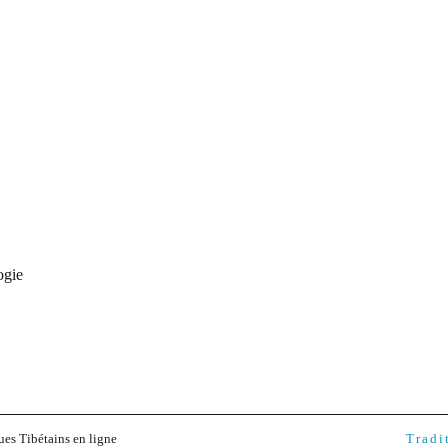
ogie
ues Tibétains en ligne
Tradi