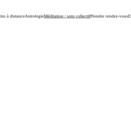
ins à distance
Astrologie
Méditation / soin collectif
Prendre rendez-vous
E