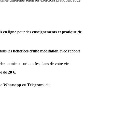
nes différents selon les exercices pratiqués, et de 
s en ligne
 pour des 
enseignements et pratique de 
tous les 
bénéfices d'une méditation
 avec l'apport 
ider au mieux sur tous les plans de votre vie.
ue de 
20 €
. 
pe 
Whatsapp
 ou 
Telegram
 ici: